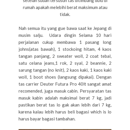
setelah sudah tersusun tas ditimbang dulu di
rumah apakah melebihi berat maksimum atau
tidak.
Nah semua itu yang gue bawa saat ke Jepang di
musim salju. Udara dingin Selama 10 hari
perjalanan cukup membawa 1 pasang long
johns(atas bawah), 1 stockoing hitam, 4 kaos
tangan panjang, 2 sweater woll, 2 coat tebal,
satu celana jeans,1 rok, 2 syal, 2 beannie, 2
sarung tangan (no knit), 2 kaos kaki, 1 kaos kaki
woll, 1 boot shoes (langsung dipakai). Dengan
tas carrier Deuter Futura Pro 40lt sangat amat
recomended, juga masuk cabin. Persyaratan tas
masuk kabin adalah maksimal berat 7 kg, jadi
pastikan berat tas lo gak akan lebih dari 7 kg,
karena kalau lebih harus beli bagasi which is lo
harus bayar bagasi tambahan.